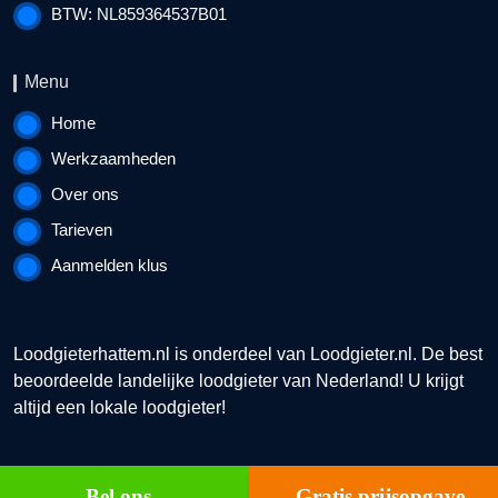
BTW: NL859364537B01
Menu
Home
Werkzaamheden
Over ons
Tarieven
Aanmelden klus
Loodgieterhattem.nl is onderdeel van
Loodgieter.nl
. De best
beoordeelde landelijke loodgieter van Nederland! U krijgt
altijd een lokale loodgieter!
Bel ons
Gratis prijsopgave