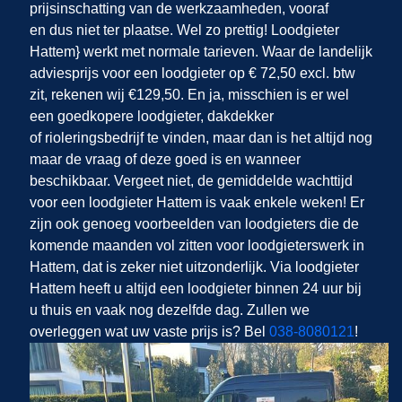
prijsinschatting van de werkzaamheden, vooraf
en dus niet ter plaatse. Wel zo prettig! Loodgieter
Hattem} werkt met normale tarieven. Waar de landelijk
adviesprijs voor een loodgieter op € 72,50 excl. btw
zit, rekenen wij €129,50. En ja, misschien is er wel
een goedkopere loodgieter, dakdekker
of rioleringsbedrijf te vinden, maar dan is het altijd nog
maar de vraag of deze goed is en wanneer
beschikbaar. Vergeet niet, de gemiddelde wachttijd
voor een loodgieter Hattem is vaak enkele weken! Er
zijn ook genoeg voorbeelden van loodgieters die de
komende maanden vol zitten voor loodgieterswerk in
Hattem, dat is zeker niet uitzonderlijk. Via loodgieter
Hattem heeft u altijd een loodgieter binnen 24 uur bij
u thuis en vaak nog dezelfde dag. Zullen we
overleggen wat uw vaste prijs is? Bel
038-8080121
!