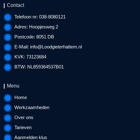
Contact
Telefoon nr: 038-8080121
Adres: Hoopjesweg 2
Postcode: 8051 DB
E-Mail:
info@Loodgieterhattem.nl
KVK: 73123684
BTW: NL859364537B01
Menu
Home
Werkzaamheden
Over ons
Tarieven
Aanmelden klus